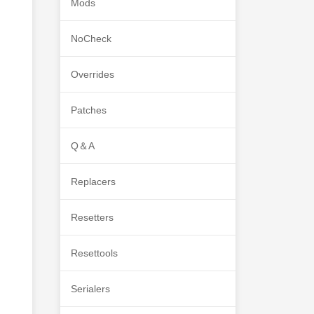
Mods
NoCheck
Overrides
Patches
Q＆A
Replacers
Resetters
Resettools
Serialers